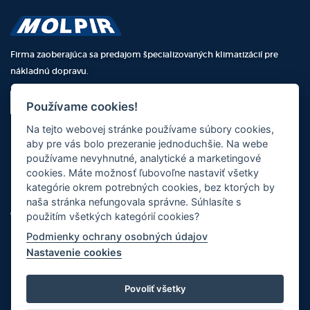
Firma zaoberajúca sa predajom špecializovaných klimatizácií pre
nákladnú dopravu.
NAPÍŠTE NÁM
Používame cookies!
Na tejto webovej stránke používame súbory cookies,
BLUE LINE
GREEN LINE
aby pre vás bolo prezeranie jednoduchšie. Na webe
používame nevyhnutné, analytické a marketingové
R-Evolution
Compact
cookies. Máte možnosť ľubovoľne nastaviť všetky
Flat
SlimFit
kategórie okrem potrebných cookies, bez ktorých by
Mochila
Dinamic 1.1
naša stránka nefungovala správne. Súhlasíte s
Camper
Integral Power
použitím všetkých kategórií cookies?
Split
Podmienky ochrany osobných údajov
Sun
Nastavenie cookies
MENU
NÁKUP
Povoliť všetky
Náhradné diely
Prihlásenie partnera